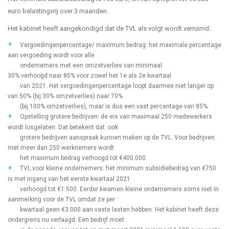
euro belastingvrij over 3 maanden.
Het kabinet heeft aangekondigd dat de TVL als volgt wordt verruimd:
Vergoedingenpercentage/ maximum bedrag:
het maximale percentage
aan vergoeding wordt voor alle
ondernemers
met een omzetverlies van
minimaal
30%
verhoogd
naar
85%
voor zowel het 1
e
als 2
e
kwartaal
van 2021.
Het vergoedingenpercentage loopt daarmee niet langer op
van 50% (bij 30% omzetverlies) naar 70%
(bij 100% omzetverlies), maar is dus een vast percentage van 85%
.
Opstelling grotere bedrijven:
de eis van maximaal 250 medewerkers
wordt losgelaten. Dat betekent dat ook
grotere bedrijven aanspraak kunnen maken op de TVL. Voor bedrijven
met meer dan 250 werknemers wordt
het maximum bedrag verhoogd tot €400.000.
TVL voor kleine ondernemers: het minimum subsidiebedrag van €750
is met ingang van het eerste kwartaal 2021
verhoogd tot €1.500. Eerder kwamen kleine ondernemers soms niet in
aanmerking voor de TVL omdat ze per
kwartaal geen €3.000 aan vaste lasten hebben. Het kabinet heeft deze
ondergrens nu verlaagd. Een bedrijf moet