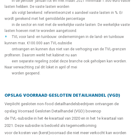
in de periode januari tot en met maart 2021 minimaal 1.500 euro vaste
lasten hebben. De vaste lasten worden
als volgt berekend: referentieomzet x aandeel vaste lasten in %. Er
wordt gerekend met het gemiddelde percentage
in de sector en niet met de werkelijke vaste lasten. De werkelijke vaste
lasten hoeven niet te woreden aangetoond.
TVL voor land- en tuinbouw: ondernemingen in de land- en tuinbouw
kunnen max. €100.000 aan TVL-subsidie
ontvangen en kunnen dus niet van de verhoging van de TVL-grenzen
profiteren. Daarom werkt het kabinet nu aan
een separate regeling zodat deze branche ook geholpen kan worden.
Naar verwachting zal dit loket in april of mei
worden geopend.
OPSLAG VOORRAAD GESLOTEN DETAILHANDEL (VGD)
Verplicht gesloten non-food detailhandelsbedrijven ontvangen de
opslag Voorraad Gesloten Detailhandel (VGD) bovenop
de TVL-subsidie in het 4e kwartaal van 2020 en in het 1e kwartaal van
2021. Deze subsidie is bedoeld als tegemoetkoming
voor de kosten van (kerst)voorraad die niet meer verkocht kan worden