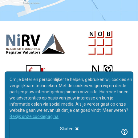
Om je beter en persoonlijker te helpen, gebruiken wij cookies en
vergelijkbare technieken. Met de cookies volgen wij en derde
partijen jouw internetgedrag binnen onze site. Hiermee tonen
we advertenties op basis van jouw interesse en kun je
informatie delen via social media. Als je verder gaat op onze
website gaan we ervan uit dat je dat goed vindt. Meer weten?
Bekijk onze cookiepagina
© Copyright 2026 -
Santax
Sluiten
Algemene voorwaarden
|
Privacy policy
|
Disclaimer