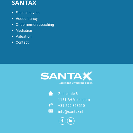
SANTAX
Fiscaal advies
Accountancy
Ondernemerscoaching
Mediation
Valuation
Contact
Zuideinde 8
1131 AH Volendam
+31 299-363510
info@santax.nl