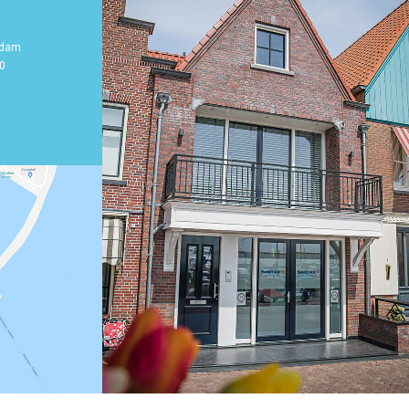
ndam
0