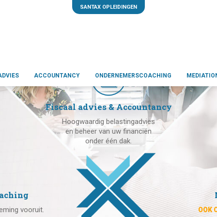
SANTAX OPLEIDINGEN
ADVIES
ACCOUNTANCY
ONDERNEMERSCOACHING
MEDIATIO
Fiscaal advies & Accountancy
Hoogwaardig belastingadvies
en beheer van uw financiën
onder één dak.
aching
eming vooruit.
OOK 