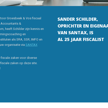
SANDER SCHILDER,
ntoor Groesbeek & Vos fiscaal
 Accountants &
OPRICHTER EN EIGENA
m, heeft Schilder zijn kennis en
VAN SANTAX, IS
nemingscoaching en
AL 25 JAAR FISCALIST
nstituten als SRA, SSR, IMFO en
 uw organisatie via
SANTAX
 fiscale zaken voor diverse
 fiscale zaken op deze site.
!