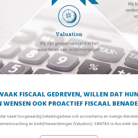
Wij b
vinden
vo
Valuation
Wij zijn gespecialiseerd in het
waarderen van ondernemingen.
N VAAK FISCAAL GEDREVEN,
WILLEN DAT HUN
EN WENSEN OOK PROACTIEF FISCAAL BENADE
at naast hoogwaardig belastingadvies ook accountancy en overige diensten a
emerscoaching en bedrijfswaarderingen (Valuation). SANTAX is dus méér dan