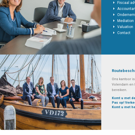
Fiscaal ad
Accounta
Ondernem
Mediation
Valuation
Contact
Routebeschr
Ons kantoor i
Volendam en k
bereiken.
Komt u met de
Pas op! Verk
Komt u met he