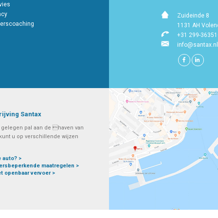
vies
ncy
Zuideinde 8
erscoaching
1131 AH Vole
+31 299-36351
info@santax.nl
ijving Santax
s gelegen pal aan de haven van
unt u op verschillende wijzen
 auto? >
eersbeperkende maatregelen >
t openbaar vervoer >