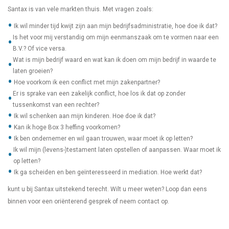
Santax is van vele markten thuis. Met vragen zoals:
Ik wil minder tijd kwijt zijn aan mijn bedrijfsadministratie, hoe doe ik dat?
Is het voor mij verstandig om mijn eenmanszaak om te vormen naar een
B.V.? Of vice versa.
Wat is mijn bedrijf waard en wat kan ik doen om mijn bedrijf in waarde te
laten groeien?
Hoe voorkom ik een conflict met mijn zakenpartner?
Er is sprake van een zakelijk conflict, hoe los ik dat op zonder
tussenkomst van een rechter?
Ik wil schenken aan mijn kinderen. Hoe doe ik dat?
Kan ik hoge Box 3 heffing voorkomen?
Ik ben ondernemer en wil gaan trouwen, waar moet ik op letten?
Ik wil mijn (levens-)testament laten opstellen of aanpassen. Waar moet ik
op letten?
Ik ga scheiden en ben geïnteresseerd in mediation. Hoe werkt dat?
kunt u bij Santax uitstekend terecht. Wilt u meer weten? Loop dan eens
binnen voor een oriënterend gesprek of neem contact op.