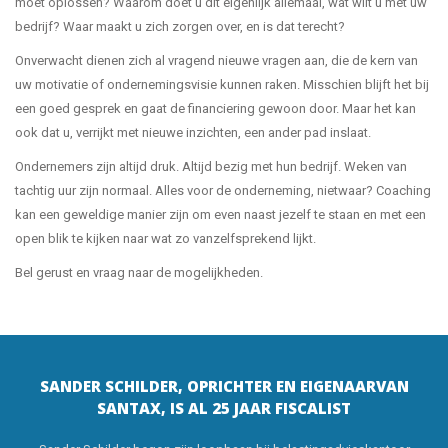
moet oplossen? Waarom doet u dit eigenlijk allemaal, wat wilt u met uw
bedrijf? Waar maakt u zich zorgen over, en is dat terecht?
Onverwacht dienen zich al vragend nieuwe vragen aan, die de kern van
uw motivatie of ondernemingsvisie kunnen raken. Misschien blijft het bij
een goed gesprek en gaat de financiering gewoon door. Maar het kan
ook dat u, verrijkt met nieuwe inzichten, een ander pad inslaat.
Ondernemers zijn altijd druk. Altijd bezig met hun bedrijf. Weken van
tachtig uur zijn normaal. Alles voor de onderneming, nietwaar? Coaching
kan een geweldige manier zijn om even naast jezelf te staan en met een
open blik te kijken naar wat zo vanzelfsprekend lijkt.
Bel gerust en vraag naar de mogelijkheden.
SANDER SCHILDER,
OPRICHTER EN EIGENAAR
VAN
SANTAX, IS
AL 25 JAAR FISCALIST