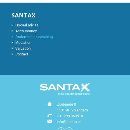
SANTAX
Fiscaal advies
Accountancy
Ondernemerscoaching
Mediation
Valuation
Contact
Zuideinde 8
1131 AH Volendam
+31 299-363510
info@santax.nl