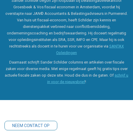
Sander Schilder begon zijn loopbaan bij belastingadvieskantoor
Groesbeek & Vos fiscaal economen in Amsterdam, voordat hij
overstapte naar JAN© Accountants & Belastingadviseurs in Purmerend.
Van huis uit fiscaal-econoom, heeft Schilder zijn kennis en
dienstenpakket verbreed naar conflictbemiddeling,
ondernemingscoaching en bedrijfswaardering. Hij doceert regelmatig
voor opleidingsinstituten als SRA, SSR, IMFO en CPE. Maar hij is ook
rechtstreeks als docent in te huren voor uw organisatie via
SANTAX
Opleidingen
Daarnaast schrijft Sander Schilder columns en artikelen over fiscale
zaken voor diverse media. Met enige regelmaat geeft hij gratis tips over
actuele fiscale zaken op deze site. Houd die dus in de gaten. Of
schrijf u
in voor de nieuwsbrief
!
NEEM CONTACT OP