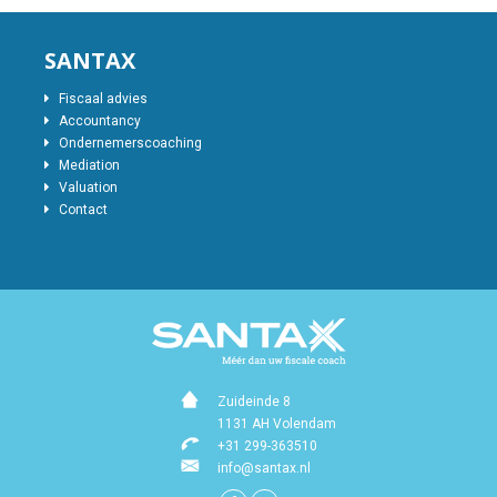
SANTAX
Fiscaal advies
Accountancy
Ondernemerscoaching
Mediation
Valuation
Contact
Zuideinde 8
1131 AH Volendam
+31 299-363510
info@santax.nl