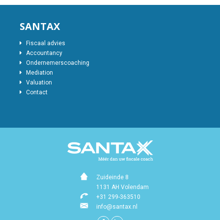
SANTAX
Fiscaal advies
Accountancy
Ondernemerscoaching
Mediation
Valuation
Contact
Zuideinde 8
1131 AH Volendam
+31 299-363510
info@santax.nl