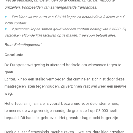
niet de bedoeling om betalingen op te knippen om zo het verbod te
omzeilen. Voorbeelden van samengestelde transacties:
Een klant wil een auto van € 8100 kopen en betaalt dit in 3 delen van €
2700 contant.
2 personen kopen samen goud voor een contant bedrag van € 6000. Zij
verzoeken afzonderlijke facturen op te maken. 1 persoon betaalt alles.
Bron: Belastingdienst”
Conclusie
De Europese wetgeving is uiteraard bedoeld om witwassen tegen te
gaan.
Echter, ik heb een stellig vermoeden dat criminelen zich niet door deze
maatregelen laten tegenhouden. Zij verzinnen vast wel weer een nieuwe
weg.
Het effect is mijns inziens vooral bezwarend voor de ondernemers,
temeer nu de wetgever eigenhandig de grens zelf op € 3.000 heeft
bepaald. Dit had niet gehoeven. Het grensbedrag mocht hoger zijn.
Denk o.a. aan fietswinkels, meubelzaken, juweliers, dure kledingzaken,