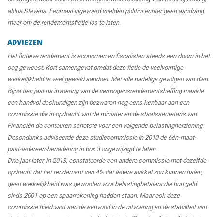
aldus Stevens. Eenmaal ingevoerd voelden politici echter geen aandrang
meer om de rendementsfictie los te laten.
ADVIEZEN
Het fictieve rendement is economen en fiscalisten steeds een doorn in het
oog geweest. Kort samengevat omdat deze fictie de veelvormige
werkelijkheid te veel geweld aandoet. Met alle nadelige gevolgen van dien.
Bijna tien jaar na invoering van de vermogensrendementsheffing maakte
een handvol deskundigen zijn bezwaren nog eens kenbaar aan een
commissie die in opdracht van de minister en de staatssecretaris van
Financiën de contouren schetste voor een volgende belastingherziening.
Desondanks adviseerde deze studiecommissie in 2010 de één-maat-
past-iedereen-benadering in box 3 ongewijzigd te laten.
Drie jaar later, in 2013, constateerde een andere commissie met dezelfde
opdracht dat het rendement van 4% dat iedere sukkel zou kunnen halen,
geen werkelijkheid was geworden voor belastingbetalers die hun geld
sinds 2001 op een spaarrekening hadden staan. Maar ook deze
commissie hield vast aan de eenvoud in de uitvoering en de stabiliteit van