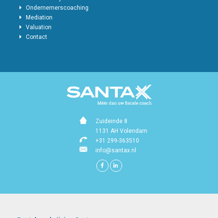
Ondernemerscoaching
Mediation
Valuation
Contact
Zuideinde 8
1131 AH Volendam
+31 299-363510
info@santax.nl