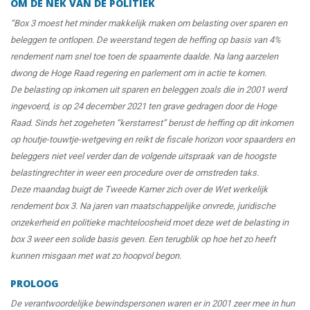
OM DE NEK VAN DE POLITIEK
“Box 3 moest het minder makkelijk maken om belasting over sparen en
beleggen te ontlopen. De weerstand tegen de heffing op basis van 4%
rendement nam snel toe toen de spaarrente daalde. Na lang aarzelen
dwong de Hoge Raad regering en parlement om in actie te komen.
De belasting op inkomen uit sparen en beleggen zoals die in 2001 werd
ingevoerd, is op 24 december 2021 ten grave gedragen door de Hoge
Raad. Sinds het zogeheten “kerstarrest” berust de heffing op dit inkomen
op houtje-touwtje-wetgeving en reikt de fiscale horizon voor spaarders en
beleggers niet veel verder dan de volgende uitspraak van de hoogste
belastingrechter in weer een procedure over de omstreden taks.
Deze maandag buigt de Tweede Kamer zich over de Wet werkelijk
rendement box 3. Na jaren van maatschappelijke onvrede, juridische
onzekerheid en politieke machteloosheid moet deze wet de belasting in
box 3 weer een solide basis geven. Een terugblik op hoe het zo heeft
kunnen misgaan met wat zo hoopvol begon.
PROLOOG
De verantwoordelijke bewindspersonen waren er in 2001 zeer mee in hun