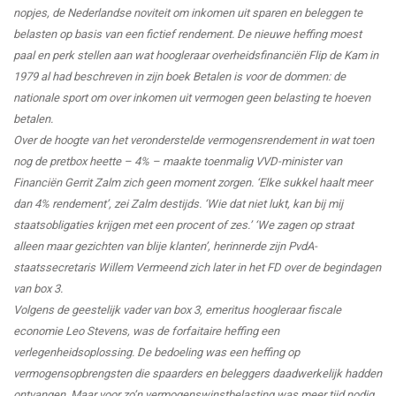
nopjes, de Nederlandse noviteit om inkomen uit sparen en beleggen te
belasten op basis van een fictief rendement. De nieuwe heffing moest
paal en perk stellen aan wat hoogleraar overheidsfinanciën Flip de Kam in
1979 al had beschreven in zijn boek Betalen is voor de dommen: de
nationale sport om over inkomen uit vermogen geen belasting te hoeven
betalen.
Over de hoogte van het veronderstelde vermogensrendement in wat toen
nog de pretbox heette – 4% – maakte toenmalig VVD-minister van
Financiën Gerrit Zalm zich geen moment zorgen. ‘Elke sukkel haalt meer
dan 4% rendement’, zei Zalm destijds. ‘Wie dat niet lukt, kan bij mij
staatsobligaties krijgen met een procent of zes.’ ‘We zagen op straat
alleen maar gezichten van blije klanten’, herinnerde zijn PvdA-
staatssecretaris Willem Vermeend zich later in het FD over de begindagen
van box 3.
Volgens de geestelijk vader van box 3, emeritus hoogleraar fiscale
economie Leo Stevens, was de forfaitaire heffing een
verlegenheidsoplossing. De bedoeling was een heffing op
vermogensopbrengsten die spaarders en beleggers daadwerkelijk hadden
ontvangen. Maar voor zo’n vermogenswinstbelasting was meer tijd nodig,